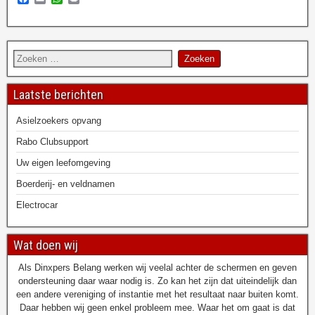
a
m
h
r
c
a
a
i
e
i
t
n
b
l
s
t
o
A
o
p
k
p
Laatste berichten
Asielzoekers opvang
Rabo Clubsupport
Uw eigen leefomgeving
Boerderij- en veldnamen
Electrocar
Wat doen wij
Als Dinxpers Belang werken wij veelal achter de schermen en geven
ondersteuning daar waar nodig is. Zo kan het zijn dat uiteindelijk dan
een andere vereniging of instantie met het resultaat naar buiten komt.
Daar hebben wij geen enkel probleem mee. Waar het om gaat is dat