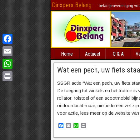
Dinxpers Belang
belangenvereniging voo
Facebook
Home
Actueel
Q & A
Ve
Email
Wat een pech, uw fiets staa
WhatsApp
SSGR actie “Wat een pech, uw fiets staa
Print
De toegang tot winkels en het trottoir is
rollator, rolstoel of een scootmobiel bi
ondoordacht maar, niet iedereen zet zijn
voor actie, lees meer op de
website va
F
E
W
P
a
m
h
r
c
a
a
i