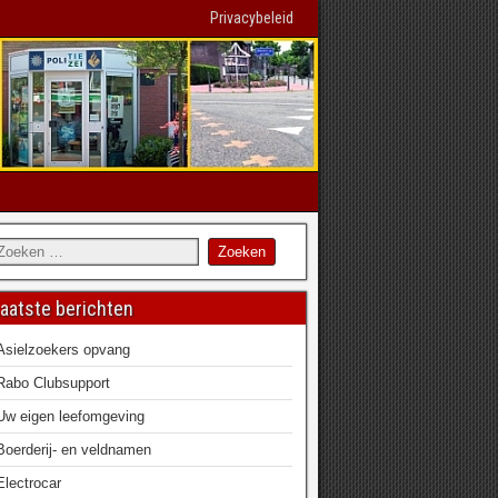
Privacybeleid
aatste berichten
Asielzoekers opvang
Rabo Clubsupport
Uw eigen leefomgeving
Boerderij- en veldnamen
Electrocar