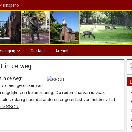
r Dinxperlo
reniging
Contact
Archief
t in de weg
t in de weg”
L
 voor een gebruiker van
jna dagelijks een belemmering. De reden daarvan is vaak
 fiets zodanig neer dat anderen er geen last van hebben. Tijd
n de SSGR