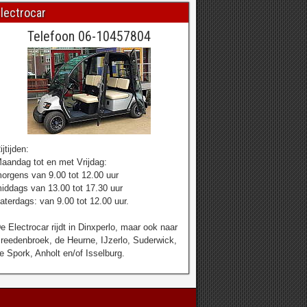
lectrocar
Telefoon 06-10457804
ijtijden:
aandag tot en met Vrijdag:
orgens van 9.00 tot 12.00 uur
iddags van 13.00 tot 17.30 uur
aterdags: van 9.00 tot 12.00 uur.
e Electrocar rijdt in Dinxperlo, maar ook naar
reedenbroek, de Heurne, IJzerlo, Suderwick,
e Spork, Anholt en/of Isselburg.