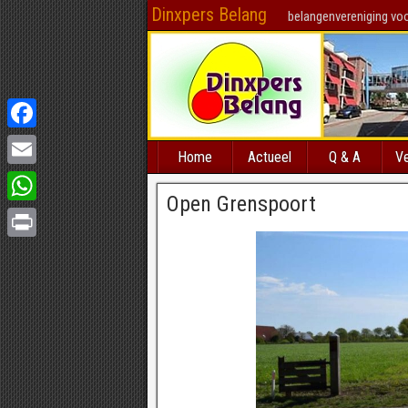
Dinxpers Belang
belangenvereniging voo
Facebook
Home
Actueel
Q & A
Ve
Email
Open Grenspoort
WhatsApp
Print