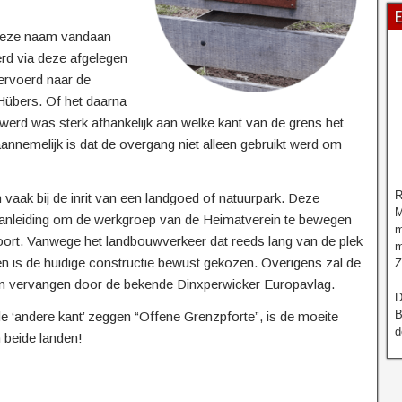
E
 deze naam vandaan
d via deze afgelegen
ervoerd naar de
Hübers. Of het daarna
werd was sterk afhankelijk aan welke kant van de grens het
annemelijk is dat de overgang niet alleen gebruikt werd om
R
n vaak bij de inrit van een landgoed of natuurpark. Deze
M
aanleiding om de werkgroep van de Heimatverein te bewegen
m
rt. Vanwege het landbouwverkeer dat reeds lang van de plek
m
n is de huidige constructie bewust gekozen. Overigens zal de
Z
en vervangen door de bekende Dinxperwicker Europavlag.
D
B
 ‘andere kant’ zeggen “Offene Grenzpforte”, is de moeite
d
 beide landen!