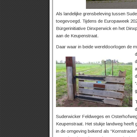
Als landelijke grensbeleving tussen Sud
toegevoegd. Tijdens de Europaweek 202
Bürgerinitiative Dinxperwick en het Din
aan de Keupenstraat.
Daar waar in beide wereldoorlogen de m
d
a
d
“
T
Suderwicker Feldweges en Osterhofweg 
Keupenstraat. Het stukje landweg heeft
in de omgeving bekend als “Kornstraote”,