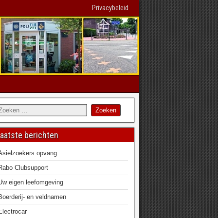
Privacybeleid
aatste berichten
Asielzoekers opvang
Rabo Clubsupport
Uw eigen leefomgeving
Boerderij- en veldnamen
Electrocar