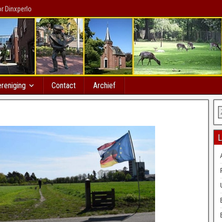
r Dinxperlo
reniging
Contact
Archief
L