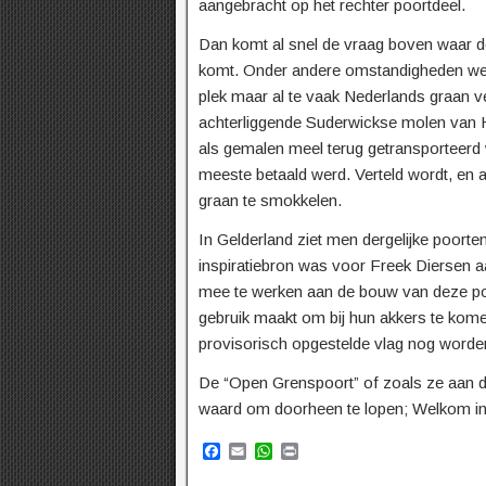
aangebracht op het rechter poortdeel.
Dan komt al snel de vraag boven waar
komt. Onder andere omstandigheden wer
plek maar al te vaak Nederlands graan v
achterliggende Suderwickse molen van 
als gemalen meel terug getransporteerd 
meeste betaald werd. Verteld wordt, en a
graan te smokkelen.
In Gelderland ziet men dergelijke poorte
inspiratiebron was voor Freek Diersen 
mee te werken aan de bouw van deze poo
gebruik maakt om bij hun akkers te kome
provisorisch opgestelde vlag nog word
De “Open Grenspoort” of zoals ze aan de
waard om doorheen te lopen; Welkom in
F
E
W
P
a
m
h
r
c
a
a
i