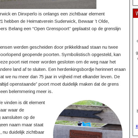
W
erwick en Dinxperlo is onlangs een zichtbaar element
1 hebben de Heimatverein Suderwick, Bewaar ’t Olde,
xpers Belang een “Open Grenspoort” geplaatst op de grenslijn
ensen werden gescheiden door prikkeldraad staan nu twee
g
doorlopend geopende poorten.
Symbolistisch opgesteld, kan
eze poort niet meer worden gesloten om de weg naar het
ndere land af te sluiten. Een herdenkingsbordje herinnert eraan
at we nu meer dan 75 jaar in vrijheid met elkander leven. De
altijd openstaande” poort moet duidelijk maken dat de grens
geen belemmering meer is.
e vinden is dit element
daar waar de
aansluiten op de
 geen naam maar staat
K
 nu duidelijk zichtbaar