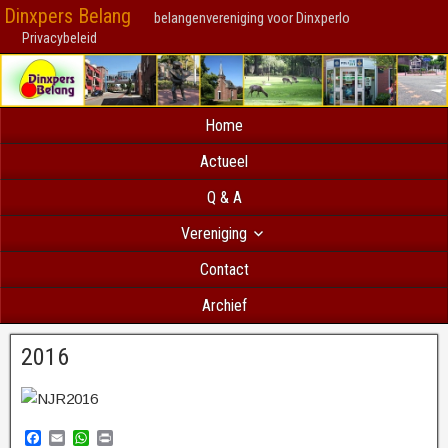
Dinxpers Belang
belangenvereniging voor Dinxperlo
Privacybeleid
Home
Actueel
Q & A
Vereniging
Contact
Archief
2016
F
E
W
P