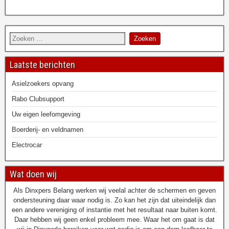
a
m
h
r
c
a
a
i
e
i
t
n
b
l
s
t
o
A
o
p
k
p
Laatste berichten
Asielzoekers opvang
Rabo Clubsupport
Uw eigen leefomgeving
Boerderij- en veldnamen
Electrocar
Wat doen wij
Als Dinxpers Belang werken wij veelal achter de schermen en geven
ondersteuning daar waar nodig is. Zo kan het zijn dat uiteindelijk dan
een andere vereniging of instantie met het resultaat naar buiten komt.
Daar hebben wij geen enkel probleem mee. Waar het om gaat is dat